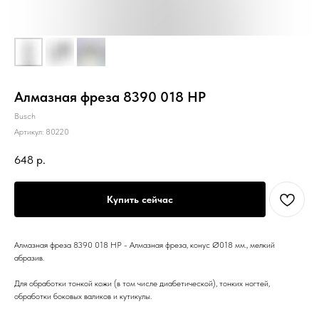
Алмазная фреза 8390 018 HP
Busch
Артикул:
80220
648
р.
Купить сейчас
Алмазная фреза 8390 018 HP - Алмазная фреза, конус Ø018 мм., мелкий
абразив.
Для обработки тонкой кожи (в том числе диабетической), тонких ногтей,
обработки боковых валиков и кутикулы.