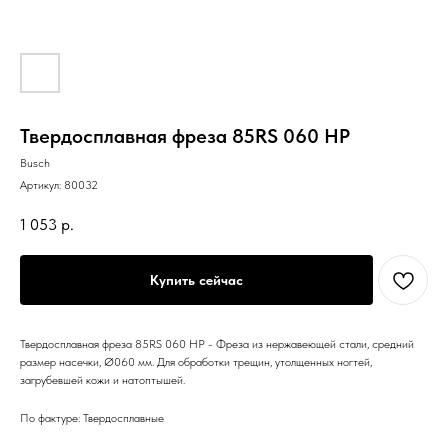
Твердосплавная фреза 85RS 060 HP
Busch
Артикул:
80032
1 053
р.
Купить сейчас
Твердосплавная фреза 85RS 060 HP - Фреза из нержавеющей стали, средний
размер насечки, Ø060 мм. Для обработки трещин, утолщенных ногтей,
загрубевшей кожи и натоптышей.
По фактуре: Твердосплавные