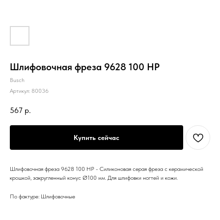
Шлифовочная фреза 9628 100 НР
Busch
Артикул:
80036
567
р.
Купить сейчас
Шлифовочная фреза 9628 100 НР - Силиконовая серая фреза с керамической
крошкой, закругленный конус Ø100 мм. Для шлифовки ногтей и кожи.
По фактуре: Шлифовочные