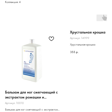
Коллекция: 4
Хрустальная крошка
Артикул:
14999
Хрустальная крошка
355
р.
Бальзам для ног смягчающий с
экстрактом ромашки и
гамамелиса (500 мл)
Артикул:
10010
Бальзам для ног смягчающий с экстрактом