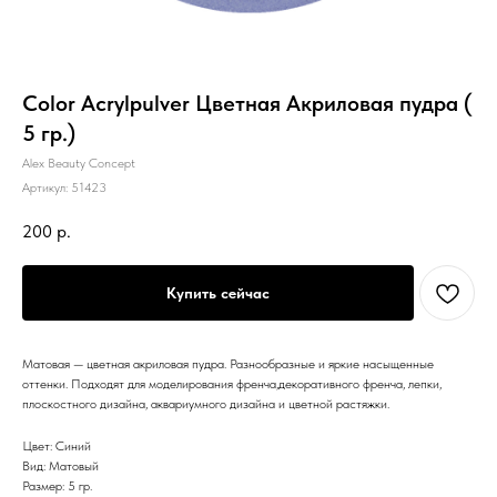
Color Acrylpulver Цветная Акриловая пудра (
5 гр.)
Alex Beauty Concept
Артикул:
51423
200
р.
Купить сейчас
Матовая — цветная акриловая пудра. Разнообразные и яркие насыщенные
оттенки. Подходят для моделирования френча,декоративного френча, лепки,
плоскостного дизайна, аквариумного дизайна и цветной растяжки.
Цвет: Синий
Вид: Матовый
Размер: 5 гр.