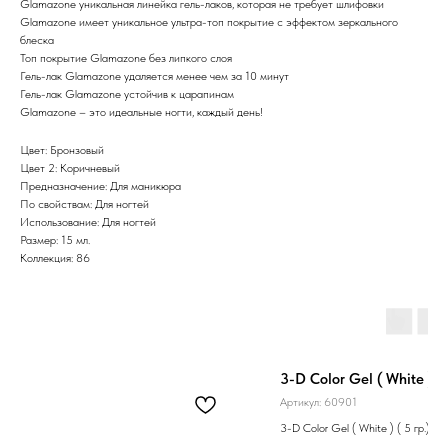
Glamazone уникальная линейка гель-лаков, которая не требует шлифовки
Glamazone имеет уникальное ультра-топ покрытие с эффектом зеркального
блеска
Топ покрытие Glamazone без липкого слоя
Гель-лак Glamazone удаляется менее чем за 10 минут
Гель-лак Glamazone устойчив к царапинам
Glamazone – это идеальные ногти, каждый день!
Цвет: Бронзовый
Цвет 2: Коричневый
Предназначение: Для маникюра
По свойствам: Для ногтей
Использование: Для ногтей
Размер: 15 мл.
Коллекция: 86
3-D Color Gel ( White ) ( 
Артикул:
60901
3-D Color Gel ( White ) ( 5 гр.)