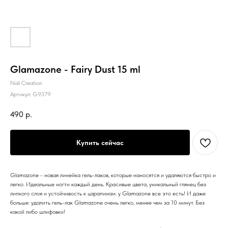
Glamazone - Fairy Dust 15 ml
Nail Creation
Артикул:
G9379
490
р.
Купить сейчас
Glamazone - новая линейка гель-лаков, которые наносятся и удаляются быстро и
легко. Идеальные ногти каждый день. Красивые цвета, уникальный глянец без
липкого слоя и устойчивость к царапинам: у Glamazone все это есть! И даже
больше: удалить гель-лак Glamazone очень легко, менее чем за 10 минут. Без
какой либо шлифовки!