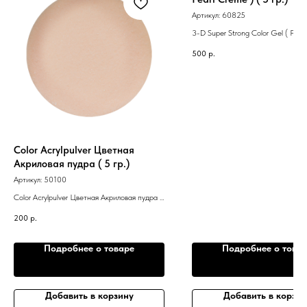
Артикул:
60825
3-D Super Strong Color Gel ( Pearl
5 гр.)
500
р.
Color Acrylpulver Цветная
Акриловая пудра ( 5 гр.)
Артикул:
50100
Color Acrylpulver Цветная Акриловая пудра (
5 гр.)
200
р.
Подробнее о товаре
Подробнее о това
Добавить в корзину
Добавить в корзин