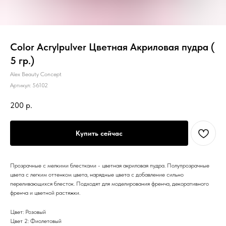
Color Acrylpulver Цветная Акриловая пудра (
5 гр.)
Alex Beauty Concept
Артикул:
56102
200
р.
Купить сейчас
Прозрачные с мелкими блестками - цветная акриловая пудра. Полупрозрачные
цвета с легким оттенком цвета, нарядные цвета с добавление сильно
переливающихся блесток. Подходят для моделирования френча, декоративного
френча и цветной растяжки.
Цвет: Розовый
Цвет 2: Фиолетовый