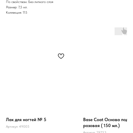
По свойствам: Без липкого слоя
Размер: 7,5 мл.
Коллекция: 115
Лак для ногтей № 5
Base Coat Основа под л
розовая ( 150 мл.)
Артикул:
49005
Артикул:
29753