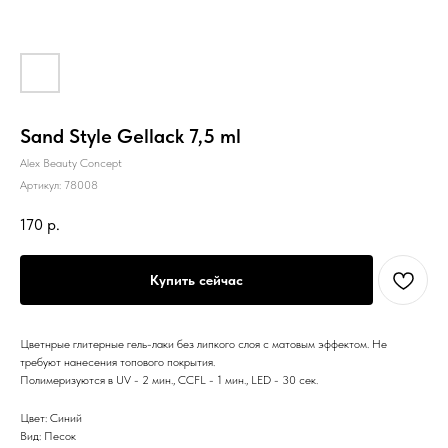
Sand Style Gellack 7,5 ml
Alex Beauty Concept
Артикул:
78008
170
р.
Купить сейчас
Цветнрые глитерные гель-лаки без липкого слоя с матовым эффектом. Не
требуют нанесения топового покрытия.
Полимеризуются в UV - 2 мин., CCFL - 1 мин., LED - 30 сек.
Цвет: Синий
Вид: Песок