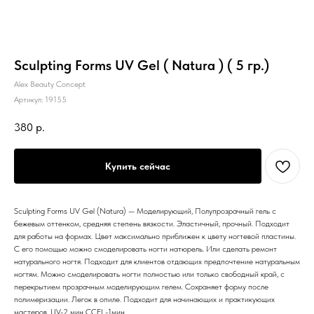
Sculpting Forms UV Gel ( Natura ) ( 5 гр.)
Alex Beauty Concept
Артикул:
19155
380
р.
Купить сейчас
Sculpting Forms UV Gel (Natura) — Моделирующий, Полупрозрачный гель с
бежевым оттенком, средняя степень вязкости. Эластичный, прочный. Подходит
для работы на формах. Цвет максимально приближен к цвету ногтевой пластины.
С его помощью можно смоделировать ногти натюрель. Или сделать ремонт
натурального ногтя. Подходит для клиентов отдающих предпочтение натуральным
ногтям. Можно смоделировать ногти полностью или только свободный край, с
перекрытием прозрачным моделирующим гелем. Сохраняет форму после
полимеризации. Легок в опиле. Подходит для начинающих и практикующих
мастеров. UV-2 мин CCFL-1мин