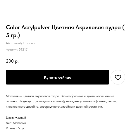
Color Acrylpulver Цветная Акриловая пудра (
5 гр.)
Alex Beauty Concept
Артикул:
51217
200
р.
Купить сейчас
Матовая — цветная акриловая пудра. Разнообразные и яркие насыщенные
оттенки. Подходят для моделирования френча,декоративного френча, лепки,
плоскостного дизайна, аквариумного дизайна и цветной растяжки.
Цвет: Жёлтый
Вид: Матовый
Размер: 5 гр.