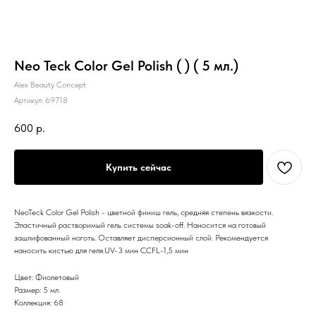
Neo Teck Color Gel Polish ( ) ( 5 мл.)
Alex Beauty Concept
Артикул:
69718
600
р.
Купить сейчас
NeoTeck Color Gel Polish - цветной финиш гель, средняя степень вязкости.
Эластичный растворимый гель системы soak-off. Наносится на готовый
зашлифованный ноготь. Оставляет дисперсионный слой. Рекомендуется
наносить кистью для геля.UV-3 мин CCFL-1,5 мин
Цвет: Фиолетовый
Размер: 5 мл.
Коллекция: 68