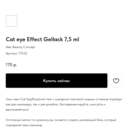
Cat eye Effect Gellack 7,5 ml
Alex Beauty Concept
Артикул:
71052
170
р.
Купить сейчас
Гель-лаки Cat Eye/Кошачий глаз с шикарной палитрой модных оттенков подойдут
как для маникюра, так и для дизайна. Эксперементируйте, миксуйте и
вдохновляйтесь!
Используя магнит по-разному вы сможете создать уникальный блик, который
подчеркнёт ваш маникюр.