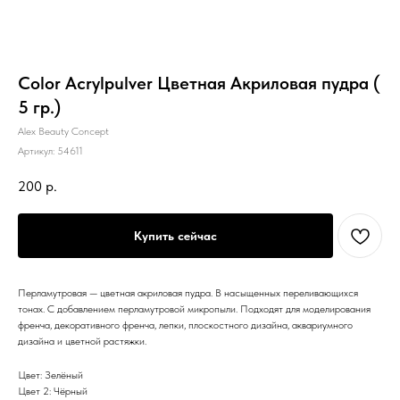
Color Acrylpulver Цветная Акриловая пудра (
5 гр.)
Alex Beauty Concept
Артикул:
54611
200
р.
Купить сейчас
Перламутровая — цветная акриловая пудра. В насыщенных переливающихся
тонах. С добавлением перламутровой микропыли. Подходят для моделирования
френча, декоративного френча, лепки, плоскостного дизайна, аквариумного
дизайна и цветной растяжки.
Цвет: Зелёный
Цвет 2: Чёрный