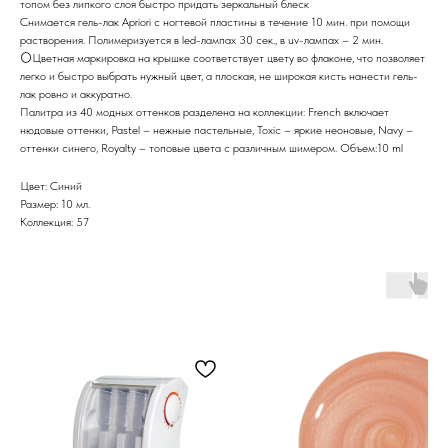
топом без липкого слоя быстро придать зеркальный блеск
Снимается гель-лак Apriori с ногтевой пластины в течение 10 мин. при помощи
растворения. Полимеризуется в led-лампах 30 сек., в uv-лампах – 2 мин.
⚪️Цветная маркировка на крышке соответствует цвету во флаконе, что позволяет
легко и быстро выбрать нужный цвет, а плоская, не широкая кисть нанести гель-
лак ровно и аккуратно.
Палитра из 40 модных оттенков разделена на коллекции: French включает
нюдовые оттенки, Pastel – нежные пастельные, Toxic – яркие неоновые, Navy –
оттенки синего, Royalty – топовые цвета с различным шимером. Объем:10 ml
Цвет: Синий
Размер: 10 мл.
Коллекция: 57