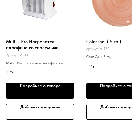
Multi - Pro Нагреватель
Color Gel ( 5 гр.)
парафина со спреем или
Артикул:
64150
картриджа с воском на 3
Артикул:
26801
Color Gel ( 5 гр.)
предмета
Multi - Pro Нагреватель парафина со
527
р.
спреем или картриджа с воском на 3
2 790
р.
предмета
Подробнее о товаре
Подробнее о това
Добавить в корзину
Добавить в корзин