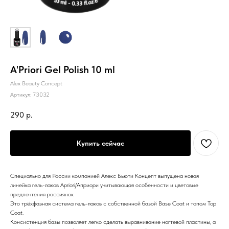
A'Priori Gel Polish 10 ml
Alex Beauty Concept
Артикул:
73032
290
р.
Купить сейчас
Специально для России компанией Алекс Бьюти Концепт выпущена новая
линейка гель-лаков Apriori/Априори учитывающая особенности и цветовые
предпочтения россиянок
Это трёхфазная система гель-лаков c собственной базой Base Coat и топом Top
Coat.
Консистенция базы позволяет легко сделать выравнивание ногтевой пластины, а