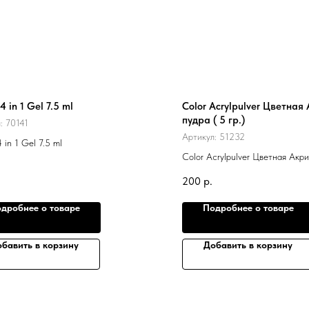
4 in 1 Gel 7.5 ml
Color Acrylpulver Цветная
пудра ( 5 гр.)
л:
70141
Артикул:
51232
 in 1 Gel 7.5 ml
Color Acrylpulver Цветная Акри
5 гр.)
200
р.
дробнее о товаре
Подробнее о товаре
бавить в корзину
Добавить в корзину