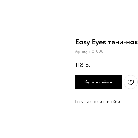
Easy Eyes тени-на
Артикул:
81008
118
р.
Купить сейчас
Easy Eyes тени-наклейки