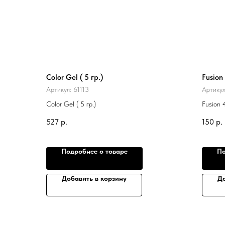
Color Gel ( 5 гр.)
Fusion 
Артикул:
61113
Артику
Color Gel ( 5 гр.)
Fusion 4
527
р.
150
р.
Подробнее о товаре
По
Добавить в корзину
До