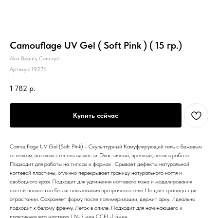
Camouflage UV Gel ( Soft Pink ) ( 15 гр.)
Alex Beauty Concept
Артикул:
19276
1 782
р.
Купить сейчас
Camouflage UV Gel (Soft Pink) - Скульптурный Камуфлирующий гель с бежевым
оттенком, высокая степень вязкости. Эластичный, прочный, легок в работе.
Подходит для работы на типсах и формах . Срывает дефекты натуральной
ногтевой пластины, отлично перекрывает границу натурального ногтя и
свободного края. Подходит для удлинения ногтевого ложа и моделирования
ногтей полностью без использования прозрачного геля. Не дает границы при
отрастании. Сохраняет форму после полимеризации, держит арку. Идеально
подходит к белому френчу. Легок в опиле. Подходит для начинающего и
практикующего мастера. UV-3 мин CCFL-1,5мин