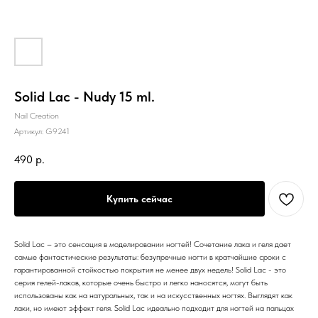
Solid Lac - Nudy 15 ml.
Nail Creation
Артикул:
G9241
490
р.
Купить сейчас
Solid Lac – это сенсация в моделировании ногтей! Сочетание лака и геля дает
самые фантастические результаты: безупречные ногти в кратчайшие сроки с
гарантированной стойкостью покрытия не менее двух недель! Solid Lac - это
серия гелей-лаков, которые очень быстро и легко наносятся, могут быть
использованы как на натуральных, так и на искусственных ногтях. Выглядят как
лаки, но имеют эффект геля. Solid Lac идеально подходит для ногтей на пальцах