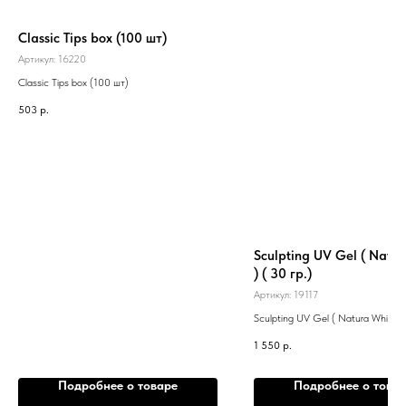
Classic Tips box (100 шт)
Артикул:
16220
Classic Tips box (100 шт)
503
р.
Sculpting UV Gel ( Natur
) ( 30 гр.)
Артикул:
19117
Sculpting UV Gel ( Natura White ) 
1 550
р.
Подробнее о товаре
Подробнее о това