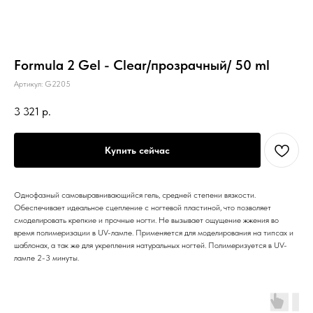
Formula 2 Gel - Clear/прозрачный/ 50 ml
Артикул:
G2205
3 321
р.
Купить сейчас
Однофазный самовыравнивающийся гель, средней степени вязкости.
Обеспечивает идеальное сцепление с ногтевой пластиной, что позволяет
смоделировать крепкие и прочные ногти. Не вызывает ощущение жжения во
время полимеризации в UV-лампе. Применяется для моделирования на типсах и
шаблонах, а так же для укрепления натуральных ногтей. Полимеризуется в UV-
лампе 2-3 минуты.