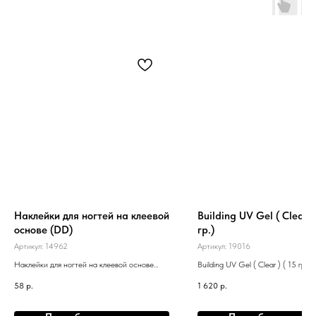
Наклейки для ногтей на клеевой
Building UV Gel ( Clear ) 
основе (DD)
гр.)
Артикул:
14962
Артикул:
19016
Наклейки для ногтей на клеевой основе
Building UV Gel ( Clear ) ( 15 гр.)
(DD)
58
р.
1 620
р.