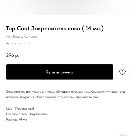
Top Coat Закрепитель лака ( 14 мл.)
Alex Beauty Concept
Артикул:
29730
296
р.
Купить сейчас
Закрепитель для лака с винилом, обладает повышенным блеском, улучшает вид
лакового покрытия, обеспечивает стойкость и прочность лака.
Цвет: Прозрачный
По свойствам: Закрепители
Размер: 14 мл.