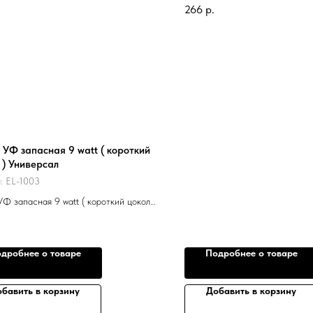
266
р.
УФ запасная 9 watt ( короткий
 ) Универсал
л:
EL-1003
Ф запасная 9 watt ( короткий цоколь
рсал
дробнее о товаре
Подробнее о товаре
бавить в корзину
Добавить в корзину