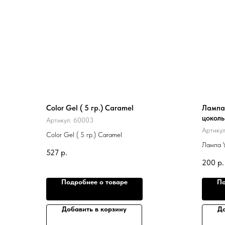
Color Gel ( 5 гр.) Caramel
Лампа 
цоколь
Артикул:
60003
Артику
Color Gel ( 5 гр.) Caramel
Лампа У
527
р.
) Униве
200
р.
Подробнее о товаре
По
Добавить в корзину
До