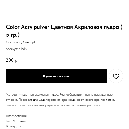
Color Acrylpulver Цветная Акриловая пудра (
5 гр.)
Alex Beauty Concept
Артикул:
51519
200
р.
Купить сейчас
Матовая — цветная акриловая пудра. Разнообразные и яркие насыщенные
оттенки. Подходят для моделирования френча,декоративного френча, лепки,
плоскостного дизайна, аквариумного дизайна и цветной растяжки.
Цвет: Зелёный
Вид: Матовый
Размер: 5 гр.