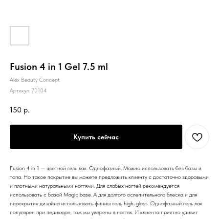
Fusion 4 in 1 Gel 7.5 ml
Alex Beauty Concept
Артикул:
70104
150
р.
Купить сейчас
Fusion 4 in 1 — цветной гель лак. Однофазный. Можно использовать без базы и
топа. Но такое покрытие вы можете предложить клиенту с достаточно здоровыми
и плотными натуральными ногтями. Для слабых ногтей рекомендуется
использовать с базой Magic base. А для долгого ослепительного блеска и для
перекрытия дизайна использовать финиш гель high-gloss. Однофазный гель лак
популярен при педикюре, там мы уверены в ногтях. И клиента приятно удивит