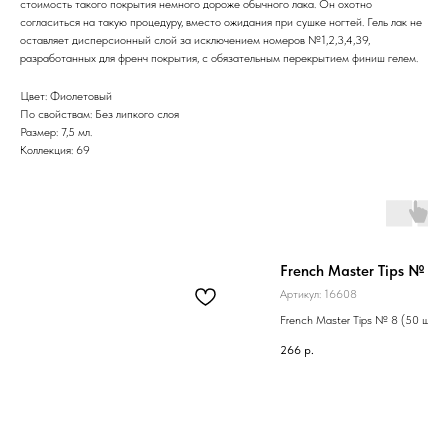
стоимость такого покрытия немного дороже обычного лака. Он охотно
согласиться на такую процедуру, вместо ожидания при сушке ногтей. Гель лак не
оставляет дисперсионный слой за исключением номеров №1,2,3,4,39,
разработанных для френч покрытия, с обязательным перекрытием финиш гелем.
Цвет: Фиолетовый
По свойствам: Без липкого слоя
Размер: 7,5 мл.
Коллекция: 69
French Master Tips № 8 
Артикул:
16608
French Master Tips № 8 (50 шт)
266
р.