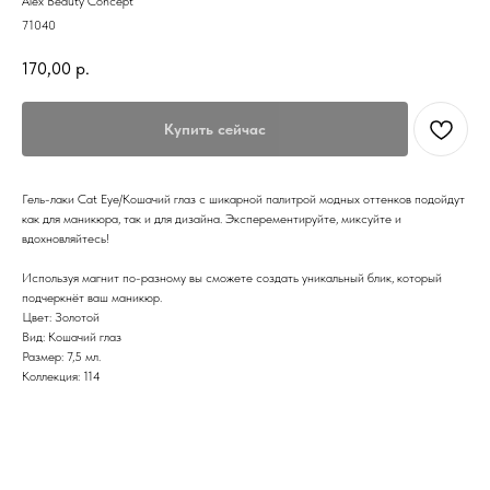
Alex Beauty Concept
71040
170,00
р.
Купить сейчас
Гель-лаки Cat Eye/Кошачий глаз с шикарной палитрой модных оттенков подойдут
как для маникюра, так и для дизайна. Эксперементируйте, миксуйте и
вдохновляйтесь!
Используя магнит по-разному вы сможете создать уникальный блик, который
подчеркнёт ваш маникюр.
Цвет: Золотой
Вид: Кошачий глаз
Размер: 7,5 мл.
Коллекция: 114