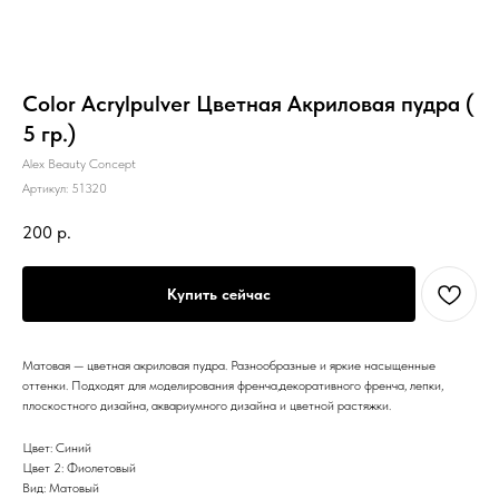
Color Acrylpulver Цветная Акриловая пудра (
5 гр.)
Alex Beauty Concept
Артикул:
51320
200
р.
Купить сейчас
Матовая — цветная акриловая пудра. Разнообразные и яркие насыщенные
оттенки. Подходят для моделирования френча,декоративного френча, лепки,
плоскостного дизайна, аквариумного дизайна и цветной растяжки.
Цвет: Синий
Цвет 2: Фиолетовый
Вид: Матовый