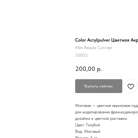
Color Acrylpulver Цветная Акр
Alex Beauty Concept
50003
200,00
р.
Купить сейчас
Матовая — цветная акриловая пуд
для моделирования френча,декорат
дизайна и цветной растяжки.
Цвет: Голубой
Вид: Матовый
Размер: 5 гр.