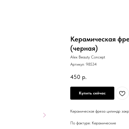
Керамическая фре
(черная)
Alex Beauty Concept
Артикул:
98534
450
р.
Купить сейчас
Керамическая фреза цилиндр закр
По фактуре: Керамические