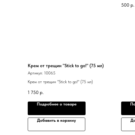
500
р.
Крем от трещин "Stiсk to go!" (75 мл)
Артикул:
10065
Крем от трещин "Stiсk to go!" (75 мл)
1 750
р.
Подробнее о товаре
По
Добавить в корзину
До