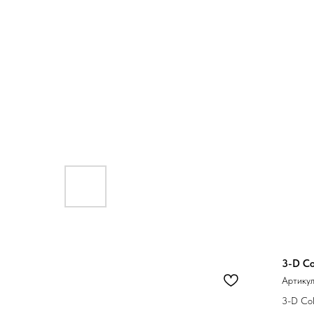
3-D Co
Артику
3-D Col