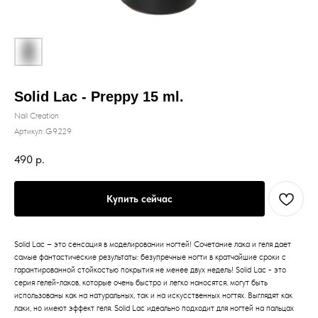
Solid Lac - Preppy 15 ml.
Nail Creation
Артикул:
G9229
490
р.
Купить сейчас
Solid Lac – это сенсация в моделировании ногтей! Сочетание лака и геля дает
самые фантастические результаты: безупречные ногти в кратчайшие сроки с
гарантированной стойкостью покрытия не менее двух недель! Solid Lac - это
серия гелей-лаков, которые очень быстро и легко наносятся, могут быть
использованы как на натуральных, так и на искусственных ногтях. Выглядят как
лаки, но имеют эффект геля. Solid Lac идеально подходит для ногтей на пальцах