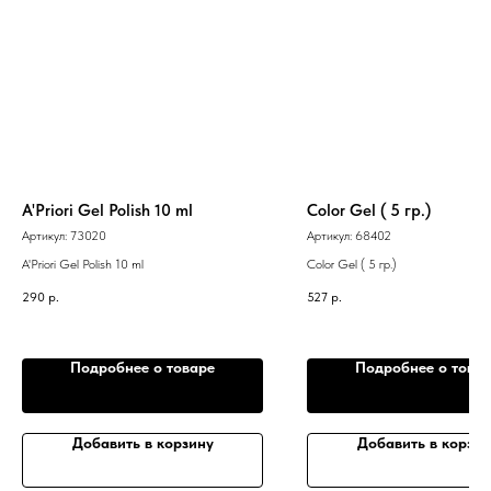
A'Priori Gel Polish 10 ml
Color Gel ( 5 гр.)
Артикул:
73020
Артикул:
68402
A'Priori Gel Polish 10 ml
Color Gel ( 5 гр.)
290
р.
527
р.
Подробнее о товаре
Подробнее о това
Добавить в корзину
Добавить в корзин