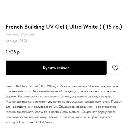
French Building UV Gel ( Ultra White ) ( 15 гр.)
Alex Beauty Concept
Артикул:
19306
1 628
р.
Купить сейчас
French Building UV Gel (Ultra White) - Моделирующий, ярко белый гель, высокая
степень вязкости. Эластичный, прочный. Подходит для работы на типсах и на
формах. Рекомендуется использовать для моделирования свободного края.
Можно выстраивать архитектуру ногтя, не перекрывая прозрачным гелем. Первый
слой всегда тонкий полупрозрачный. Самовыравнивающийся, не растекается.
Можно выкладывать сразу по 4 ногтя. Легок в опиле.. Сохраняет форму после
полимеризации, держит арку. Подходит для начинающего и практикующего
мастера. UV-3 мин CCFL-1,5мин