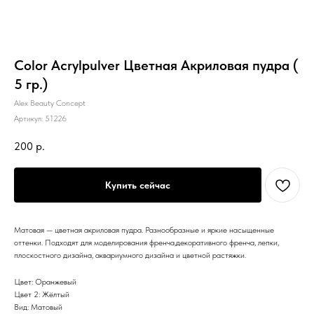
Color Acrylpulver Цветная Акриловая пудра (
5 гр.)
Alex Beauty Concept
Артикул:
51226
200
р.
Купить сейчас
Матовая — цветная акриловая пудра. Разнообразные и яркие насыщенные
оттенки. Подходят для моделирования френча,декоративного френча, лепки,
плоскостного дизайна, аквариумного дизайна и цветной растяжки.
Цвет: Оранжевый
Цвет 2: Жёлтый
Вид: Матовый