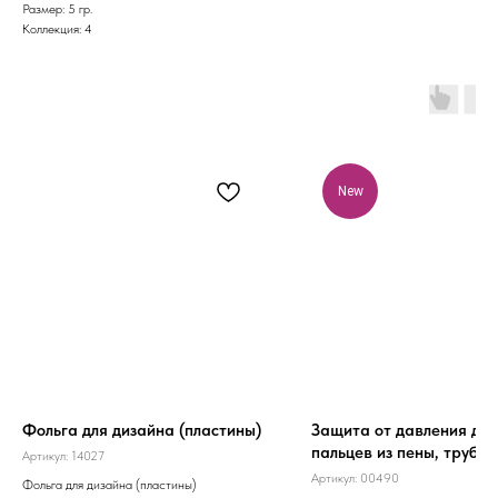
Размер: 5 гр.
Коллекция: 4
New
Фольга для дизайна (пластины)
Защита от давления для
пальцев из пены, трубча
Артикул:
14027
№1, L-25 см, D-15 мм
Артикул:
00490
Фольга для дизайна (пластины)