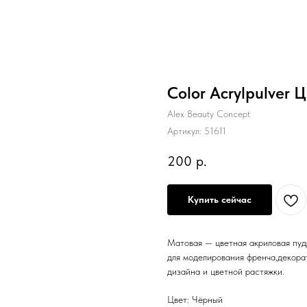
Color Acrylpulver 
Alex Beauty Concept
Артикул:
51611
200
р.
Купить сейчас
Матовая — цветная акриловая пуд
для моделирования френча,декорат
дизайна и цветной растяжки.
Цвет: Чёрный