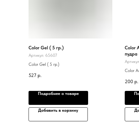
Color Gel ( 5 гр.)
Color 
пудра (
Артикул:
65607
Артику
Color Gel ( 5 гр.)
Color A
527
р.
5 гр.)
200
р.
Подробнее о товаре
По
Добавить в корзину
До