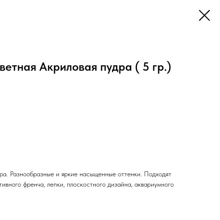
Цветная Акриловая пудра ( 5 гр.)
ра. Разнообразные и яркие насыщенные оттенки. Подходят
ивного френча, лепки, плоскостного дизайна, аквариумного