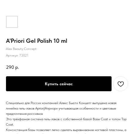
A'Priori Gel Polish 10 ml
Alex Beauty Concept
Артикул:
73021
290
р.
Купить сейчас
Специально для России компанией Алекс Бьюти Концепт выпущена новая
линейка гель-лаков Apriori/Априори учитывающая особенности и цветовые
предпочтения россиянок
Это трёхфазная система гель-лаков c собственной базой Base Coat и топом Top
Coat.
Консистенция базы позволяет легко сделать выравнивание ногтевой пластины, а