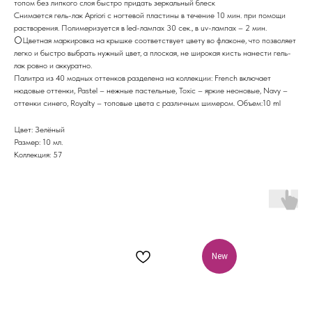
топом без липкого слоя быстро придать зеркальный блеск
Снимается гель-лак Apriori с ногтевой пластины в течение 10 мин. при помощи
растворения. Полимеризуется в led-лампах 30 сек., в uv-лампах – 2 мин.
⚪️Цветная маркировка на крышке соответствует цвету во флаконе, что позволяет
легко и быстро выбрать нужный цвет, а плоская, не широкая кисть нанести гель-
лак ровно и аккуратно.
Палитра из 40 модных оттенков разделена на коллекции: French включает
нюдовые оттенки, Pastel – нежные пастельные, Toxic – яркие неоновые, Navy –
оттенки синего, Royalty – топовые цвета с различным шимером. Объем:10 ml
Цвет: Зелёный
Размер: 10 мл.
Коллекция: 57
New