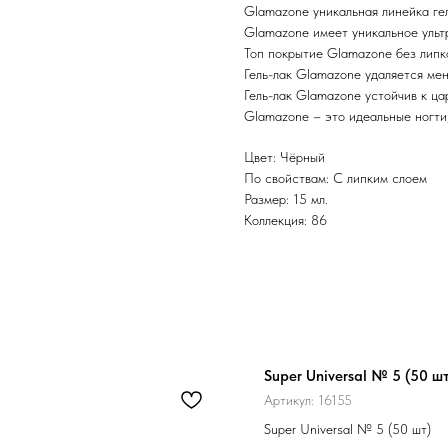
Glamazone уникальная линейка гел
Glamazone имеет уникальное ульт
Топ покрытие Glamazone без липк
Гель-лак Glamazone удаляется мен
Гель-лак Glamazone устойчив к ц
Glamazone – это идеальные ногти
Цвет: Чёрный
По свойствам: С липким слоем
Размер: 15 мл.
Коллекция: 86
Super Universal № 5 (50 шт
Артикул:
16155
Super Universal № 5 (50 шт)