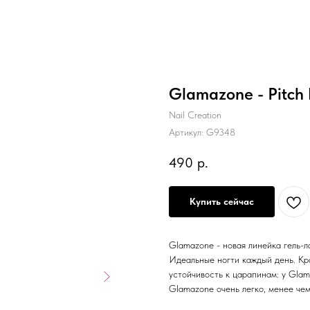
Glamazone - Pitch B
Nail Creation
Артикул:
G9348
490
р.
Купить сейчас
Glamazone - новая линейка гель-л
Идеальные ногти каждый день. Кра
устойчивость к царапинам: у Glam
Glamazone очень легко, менее чем