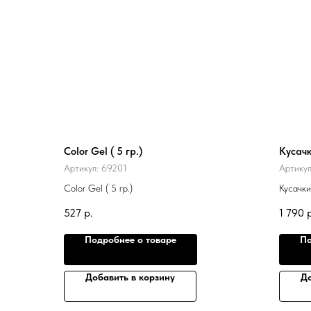
Color Gel ( 5 гр.)
Кусачк
Артикул:
69201
Артику
Color Gel ( 5 гр.)
Кусачки
527
р.
1 790
Подробнее о товаре
По
Добавить в корзину
До