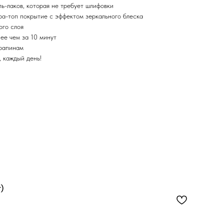
ь-лаков, которая не требует шлифовки
ра-топ покрытие с эффектом зеркального блеска
ого слоя
ее чем за 10 минут
арапинам
, каждый день!
)