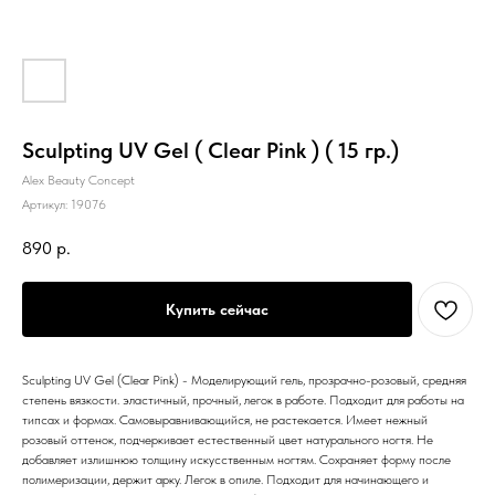
Sculpting UV Gel ( Clear Pink ) ( 15 гр.)
Alex Beauty Concept
Артикул:
19076
890
р.
Купить сейчас
Sculpting UV Gel (Clear Pink) - Моделирующий гель, прозрачно-розовый, средняя
степень вязкости. эластичный, прочный, легок в работе. Подходит для работы на
типсах и формах. Самовыравнивающийся, не растекается. Имеет нежный
розовый оттенок, подчеркивает естественный цвет натурального ногтя. Не
добавляет излишнюю толщину искусственным ногтям. Сохраняет форму после
полимеризации, держит арку. Легок в опиле. Подходит для начинающего и