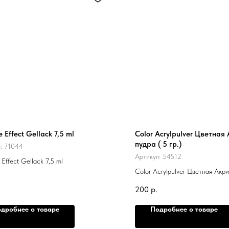
e Effect Gellack 7,5 ml
Color Acrylpulver Цветная
пудра ( 5 гр.)
л:
71044
Артикул:
54512
 Effect Gellack 7,5 ml
Color Acrylpulver Цветная Акри
5 гр.)
200
р.
дробнее о товаре
Подробнее о товаре