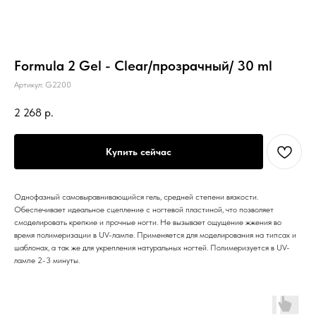
Formula 2 Gel - Clear/прозрачный/ 30 ml
Артикул:
G2200
2 268
р.
Купить сейчас
Однофазный самовыравнивающийся гель, средней степени вязкости.
Обеспечивает идеальное сцепление с ногтевой пластиной, что позволяет
смоделировать крепкие и прочные ногти. Не вызывает ощущение жжения во
время полимеризации в UV-лампе. Применяется для моделирования на типсах и
шаблонах, а так же для укрепления натуральных ногтей. Полимеризуется в UV-
лампе 2-3 минуты.