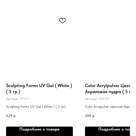
Sculpting Forms UV Gel ( White )
Color Acrylpulver Цветн
( 5 гр.)
Акриловая пудра ( 5 гр.
Артикул:
19165
Артикул:
50035
Sculpting Forms UV Gel ( White ) ( 5 гр.)
Color Acrylpulver Цветная Акрилов
5 гр.)
629
р.
200
р.
Подробнее о товаре
Подробнее о това