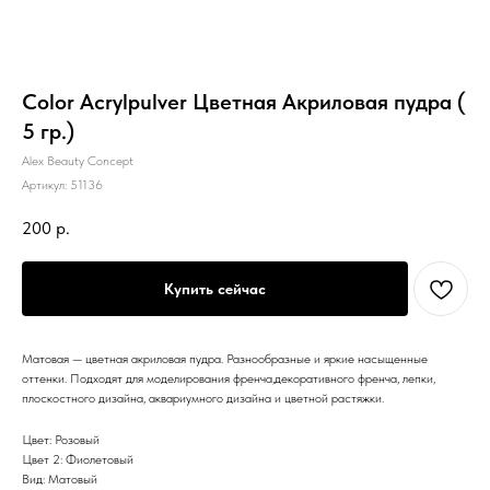
Color Acrylpulver Цветная Акриловая пудра (
5 гр.)
Alex Beauty Concept
Артикул:
51136
200
р.
Купить сейчас
Матовая — цветная акриловая пудра. Разнообразные и яркие насыщенные
оттенки. Подходят для моделирования френча,декоративного френча, лепки,
плоскостного дизайна, аквариумного дизайна и цветной растяжки.
Цвет: Розовый
Цвет 2: Фиолетовый
Вид: Матовый