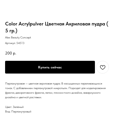
Color Acrylpulver Цветная Акриловая пудра (
5 гр.)
Alex Beauty Concept
Артикул:
54513
200
р.
Купить сейчас
Перламутровая — цветная акриловая пудра. В насыщенных переливающихся
тонах. С добавлением перламутровой микропыли. Подходят для моделирования
френча, декоративного френча, лепки, плоскостного дизайна, аквариумного
дизайна и цветной растяжки.
Цвет: Зелёный
Вид: Перламутровый