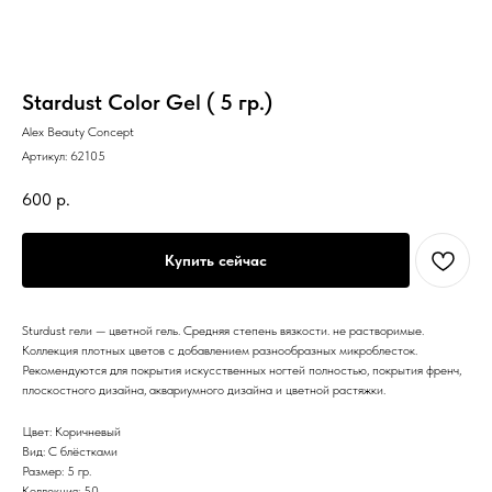
Stardust Color Gel ( 5 гр.)
Alex Beauty Concept
Артикул:
62105
600
р.
Купить сейчас
Sturdust гели — цветной гель. Средняя степень вязкости. не растворимые.
Коллекция плотных цветов с добавлением разнообразных микроблесток.
Рекомендуются для покрытия искусственных ногтей полностью, покрытия френч,
плоскостного дизайна, аквариумного дизайна и цветной растяжки.
Цвет: Коричневый
Вид: С блёстками
Размер: 5 гр.
Коллекция: 50