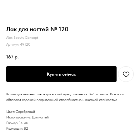
Лак для ногтей № 120
Alex Beauty Concept
Артикул:
49120
167
р.
Купить сейчас
Коллекция цветных лаков для ногтей представлена в 142 оттенках. Все лаки
обладают хорошей покрывающей способностью и высокой стойкостью
Цвет: Серебряный
Использование: Для ногтей
Размер: 14 мл.
Коллекция: 82