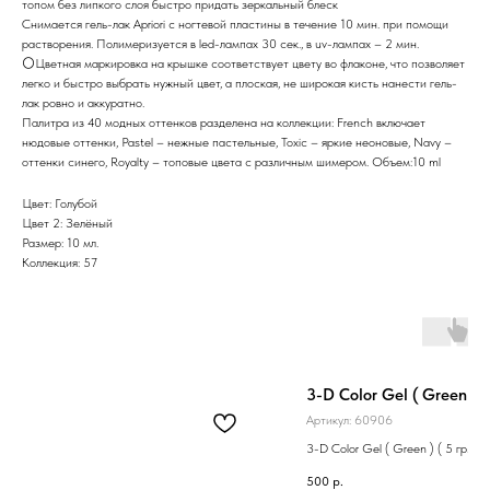
топом без липкого слоя быстро придать зеркальный блеск
Снимается гель-лак Apriori с ногтевой пластины в течение 10 мин. при помощи
растворения. Полимеризуется в led-лампах 30 сек., в uv-лампах – 2 мин.
⚪️Цветная маркировка на крышке соответствует цвету во флаконе, что позволяет
легко и быстро выбрать нужный цвет, а плоская, не широкая кисть нанести гель-
лак ровно и аккуратно.
Палитра из 40 модных оттенков разделена на коллекции: French включает
нюдовые оттенки, Pastel – нежные пастельные, Toxic – яркие неоновые, Navy –
оттенки синего, Royalty – топовые цвета с различным шимером. Объем:10 ml
Цвет: Голубой
Цвет 2: Зелёный
Размер: 10 мл.
Коллекция: 57
3-D Color Gel ( Green ) ( 
Артикул:
60906
3-D Color Gel ( Green ) ( 5 гр.)
500
р.