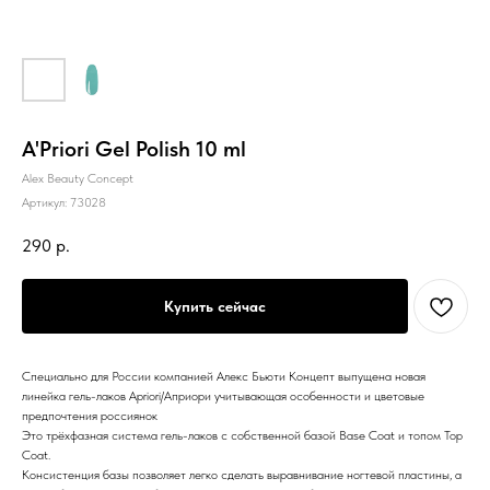
A'Priori Gel Polish 10 ml
Alex Beauty Concept
Артикул:
73028
290
р.
Купить сейчас
Специально для России компанией Алекс Бьюти Концепт выпущена новая
линейка гель-лаков Apriori/Априори учитывающая особенности и цветовые
предпочтения россиянок
Это трёхфазная система гель-лаков c собственной базой Base Coat и топом Top
Coat.
Консистенция базы позволяет легко сделать выравнивание ногтевой пластины, а