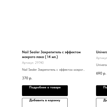
Nail Sealer Закрепитель с эффектом
Univer
мокрого лака ( 14 мл.)
Артику
Артикул:
29740
Univers
Nail Sealer Закрепитель с эффектом мокрого
690
р.
лака ( 14 мл.)
370
р.
Подробнее о товаре
По
Добавить в корзину
До