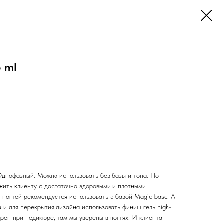
5 ml
. Однофазный. Можно использовать без базы и топа. Но
жить клиенту с достаточно здоровыми и плотными
 ногтей рекомендуется использовать с базой Magic base. А
а и для перекрытия дизайна использовать финиш гель high-
ярен при педикюре, там мы уверены в ногтях. И клиента