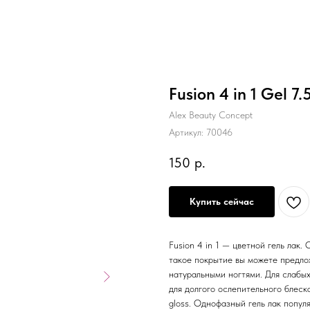
Fusion 4 in 1 Gel 7.
Alex Beauty Concept
Артикул:
70046
150
р.
Купить сейчас
Fusion 4 in 1 — цветной гель лак
такое покрытие вы можете предло
натуральными ногтями. Для слабых
для долгого ослепительного блеск
gloss. Однофазный гель лак попул