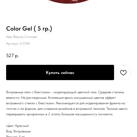
Color Gel ( 5 гр.)
Alex Beauty Concept
Артикул:
63108
527
р.
Купить сейчас
Витражные гели с блестками - моделирующий цветной гель. Средняя степень
вязкости. Не растворимые. Коллекция ярких насыщенных цветов эффект
витражного стекла с блестками. Рекомендуется для моделирования френча на
типсах и на формах, для создания дизайнов в витражной технике. Темные цвета
перекрывать прозрачным в 2 этапа, большая насыщенность пигмента.
Цвет: Красный
Вид: Витражные
Размер: 5 гр.