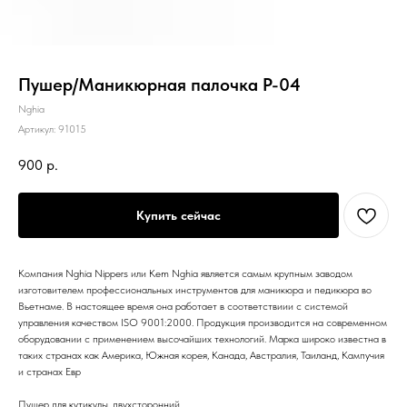
Пушер/Маникюрная палочка P-04
Nghia
Артикул:
91015
900
р.
Купить сейчас
Компания Nghia Nippers или Kem Nghia является самым крупным заводом
изготовителем профессиональных инструментов для маникюра и педикюра во
Вьетнаме. В настоящее время она работает в соответствиии с системой
управления качеством ISO 9001:2000. Продукция производится на современном
оборудовании с применением высочайших технологий. Марка широко известна в
таких странах как Америка, Южная корея, Канада, Австралия, Таиланд, Кампучия
и странах Евр
Пушер для кутикулы, двухсторонний