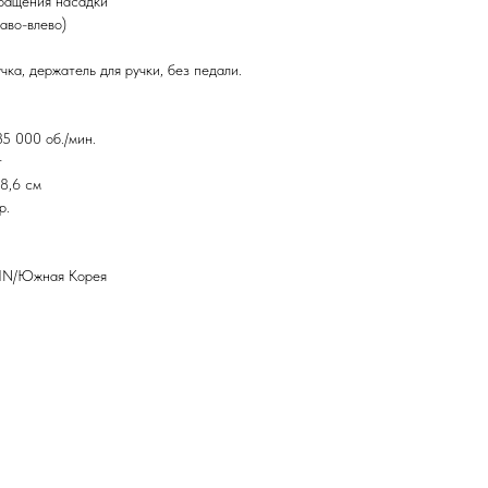
вращения насадки
аво-влево)
чка, держатель для ручки, без педали.
- 35 000 об./мин.
т
,2/8,6 см
гр.
SAESHIN/Южная Корея