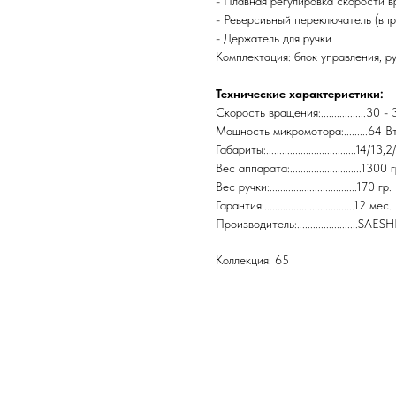
- Плавная регулировка скорости 
- Реверсивный переключатель (впр
- Держатель для ручки
Комплектация: блок управления, ру
Технические характеристики:
Скорость вращения:.................30 
Мощность микромотора:.........64 В
Габариты:..................................14/13
Вес аппарата:...........................1300 
Вес ручки:.................................170 гр.
Гарантия:..................................12 мес.
Производитель:.......................
Коллекция: 65