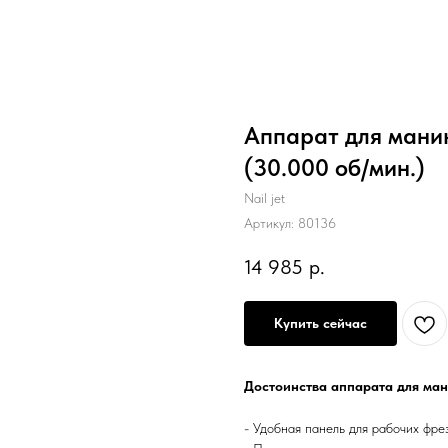
Аппарат для маник
(30.000 об/мин.)
Nail jet
Артикул:
80136
14 985
р.
Купить сейчас
Достоинства аппарата для мани
- Удобная панель для рабочих фре